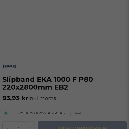
Slipband EKA 1000 F P80
220x2800mm EB2
93,93 kr
Inkl moms
20100008002200280002
LÄGG I VARUKORGEN
-
+