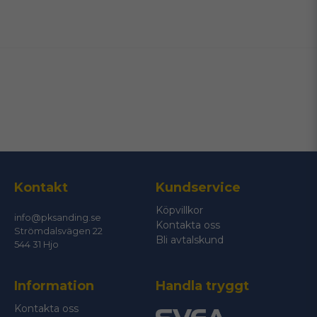
name
Namn
email
Mejladress
Ja, ni får publicera min fråga
Kontakt
Kundservice
Köpvillkor
info@pksanding.se
Kontakta oss
Strömdalsvägen 22
Bli avtalskund
544 31 Hjo
Information
Handla tryggt
Skicka fråga
Kontakta oss