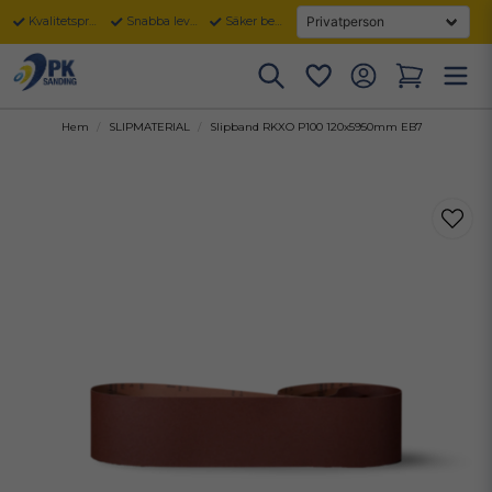
Kvalitetsprodukter
Snabba leveranser
Säker betalning
Hem
SLIPMATERIAL
Slipband RKXO P100 120x5950mm EB7