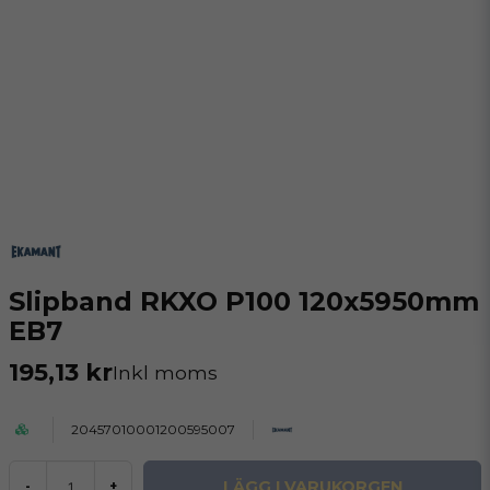
Slipband RKXO P100 120x5950mm
EB7
195,13 kr
Inkl moms
20457010001200595007
LÄGG I VARUKORGEN
-
+