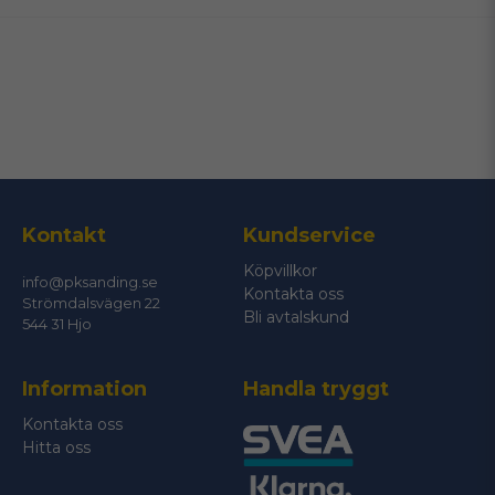
email
Mejladress
Ja, ni får publicera min fråga
Kontakt
Kundservice
Köpvillkor
info@pksanding.se
Kontakta oss
Strömdalsvägen 22
Bli avtalskund
544 31 Hjo
Information
Handla tryggt
Skicka fråga
Kontakta oss
Hitta oss