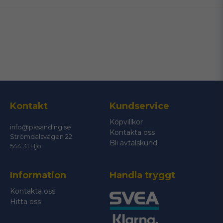
email
Mejladress
Ja, ni får publicera min fråga
Kontakt
Kundservice
Köpvillkor
info@pksanding.se
Kontakta oss
Strömdalsvägen 22
Bli avtalskund
544 31 Hjo
Information
Handla tryggt
Skicka fråga
Kontakta oss
Hitta oss