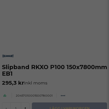
Slipband RKXO P100 150x7800mm
EB1
295,3 kr
Inkl moms
20457010001500780001
LÄGG I VARUKORGEN
-
+