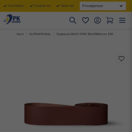
Kvalitetsprodukter
Snabba leveranser
Säker betalning
Hem
SLIPMATERIAL
Slipband RKXO P100 150x7800mm EB1