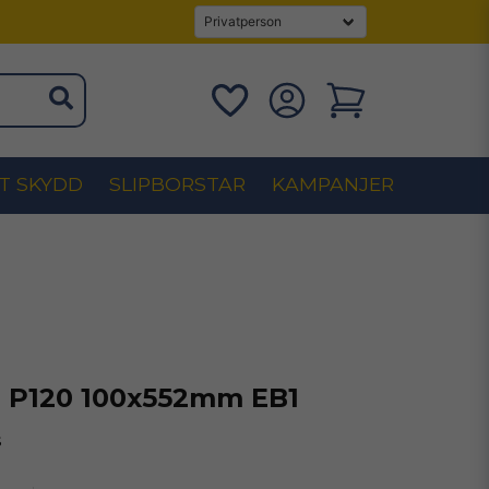
T SKYDD
SLIPBORSTAR
KAMPANJER
 P120 100x552mm EB1
s