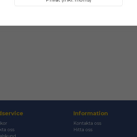
name
Namn
Ja, ni får public
service
Information
lkor
Kontakta oss
kta oss
Hitta oss
talskund