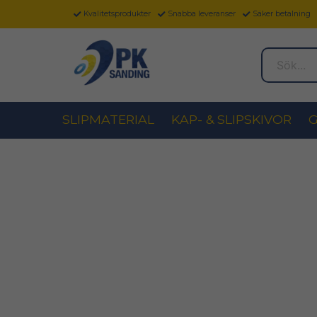
Kvalitetsprodukter
Snabba leveranser
Säker betalning
Sök...
SLIPMATERIAL
KAP- & SLIPSKIVOR
G