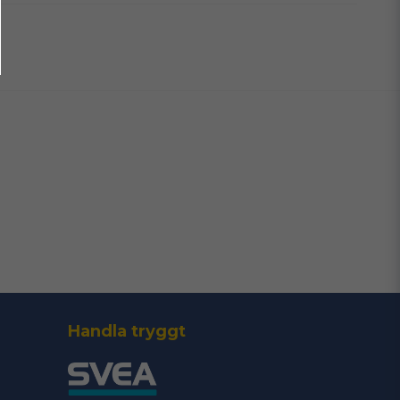
email
Mejladress
era min fråga
Skicka fråga
Handla tryggt