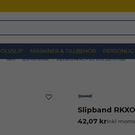
OLVSLIP
MASKINER & TILLBEHÖR
PERSONLIG
Hem
SLIPMATERIAL
Slipband RKXO P120 100x552mm EB1
Slipband RKXO
42,07 kr
Inkl mom