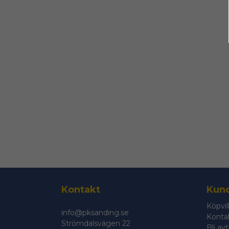
Kontakt
Kund
Köpvil
info@pksanding.se
Konta
Strömdalsvägen 22
Bli av