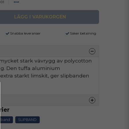
01
LÄGG I VARUKORGEN
Snabba leveranser
Säker betalning
mycket stark vävrygg av polycotton
ing. Den tuffa aluminium
tra starkt limskit, ger slipbanden
.
rier
denna produkten...
ipband
SLIPBAND