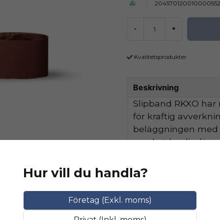
204570120010000552
-
+
Kvalitetsprodukter
Beskrivning
Slipband RKXO har 
för kraftig avverkn
beläggningen med ex
mycket bra livsläng
Hur vill du handla?
Ställ en produktfråga
Relaterade katego
question
Fråga oss något om 
Företag (Exkl. moms)
SLIPMATERIAL
Smala sl
Privat (Inkl. moms)