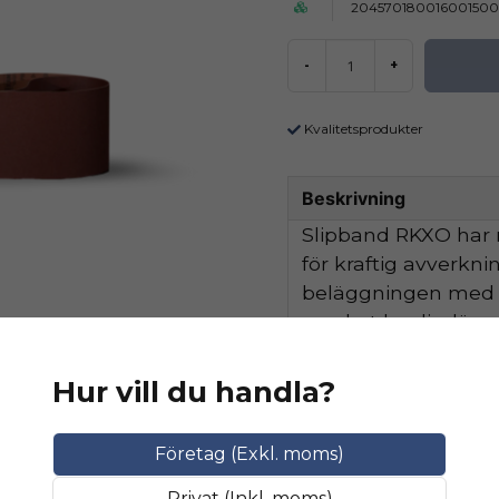
204570180016001500
-
+
Kvalitetsprodukter
Beskrivning
Slipband RKXO har 
för kraftig avverkn
beläggningen med ex
mycket bra livsläng
Hur vill du handla?
Ställ en produktfråga
Relaterade katego
question
Fråga oss något om 
Företag (Exkl. moms)
SLIPMATERIAL
Smala sl
Privat (Inkl. moms)