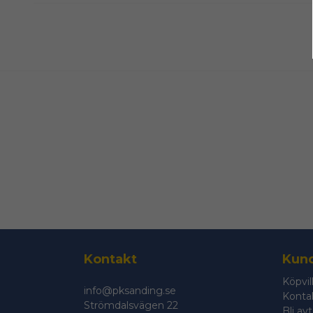
Kontakt
Kund
Köpvil
info@pksanding.se
Konta
Strömdalsvägen 22
Bli av