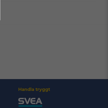
email
Mejladress
era min fråga
Skicka fråga
Handla tryggt