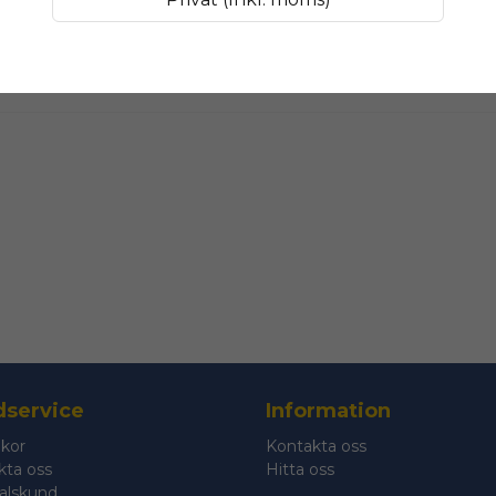
name
Namn
Ja, ni får public
service
Information
lkor
Kontakta oss
kta oss
Hitta oss
talskund