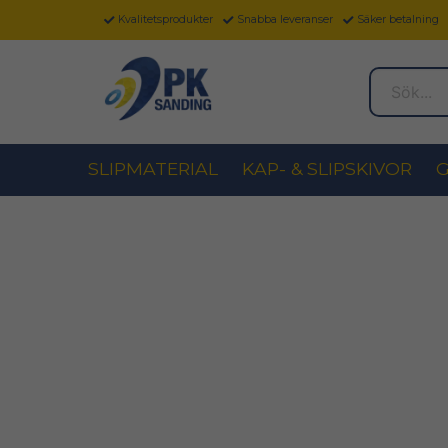
Kvalitetsprodukter
Snabba leveranser
Säker betalning
Sök...
SLIPMATERIAL
KAP- & SLIPSKIVOR
G