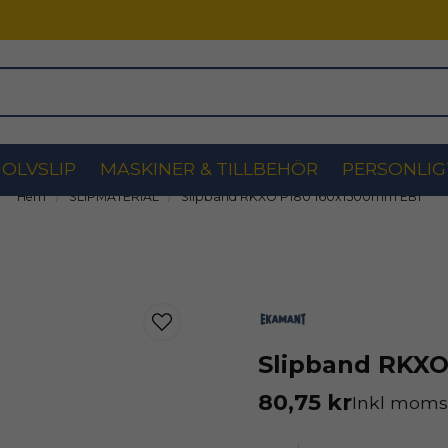
OLVSLIP
MASKINER & TILLBEHÖR
PERSONLIG
Hem
SLIPMATERIAL
Slipband RKXO P180 160x1500mm EB1
Slipband RKXO
80,75 kr
Inkl mom