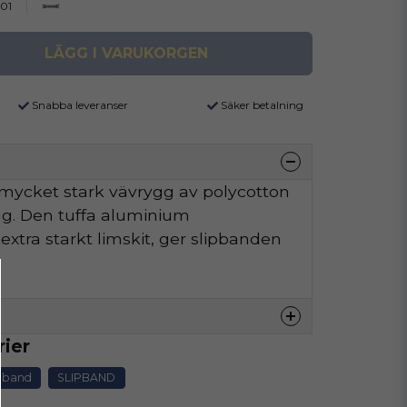
01
LÄGG I VARUKORGEN
Snabba leveranser
Säker betalning
mycket stark vävrygg av polycotton
ing. Den tuffa aluminium
tra starkt limskit, ger slipbanden
.
rier
denna produkten...
ipband
SLIPBAND