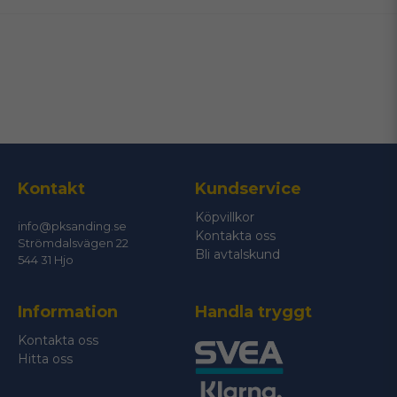
email
Mejladress
Ja, ni får publicera min fråga
Kontakt
Kundservice
Köpvillkor
info@pksanding.se
Kontakta oss
Strömdalsvägen 22
Bli avtalskund
544 31 Hjo
Information
Handla tryggt
Skicka fråga
Kontakta oss
Hitta oss