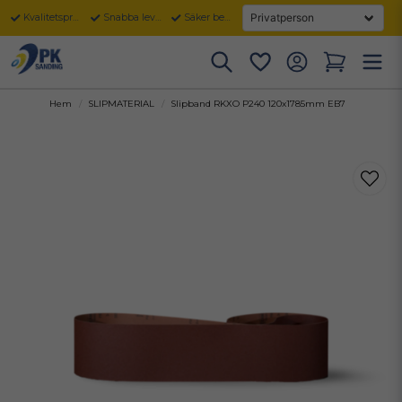
Kvalitetsprodukter
Snabba leveranser
Säker betalning
Hem
SLIPMATERIAL
Slipband RKXO P240 120x1785mm EB7