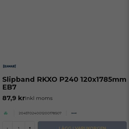
Slipband RKXO P240 120x1785mm
EB7
87,9 kr
Inkl moms
20457024001200178507
LÄGG I VARUKORGEN
-
+