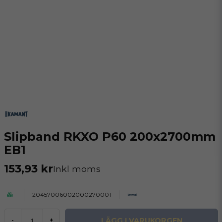
Slipband RKXO P60 200x2700mm
EB1
153,93 kr
Inkl moms
20457006002000270001
LÄGG I VARUKORGEN
-
+