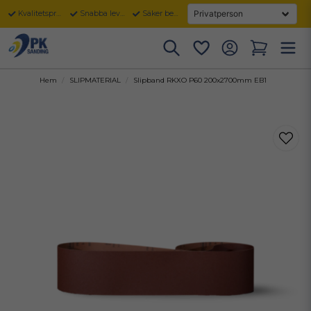
Kvalitetsprodukter
Snabba leveranser
Säker betalning
Hem
SLIPMATERIAL
Slipband RKXO P60 200x2700mm EB1