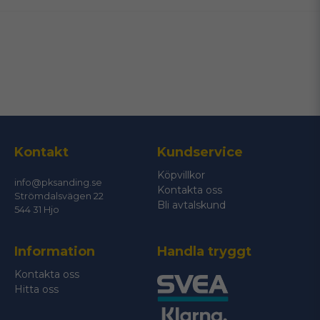
email
Mejladress
Ja, ni får publicera min fråga
Kontakt
Kundservice
Köpvillkor
info@pksanding.se
Kontakta oss
Strömdalsvägen 22
Bli avtalskund
544 31 Hjo
Information
Handla tryggt
Skicka fråga
Kontakta oss
Hitta oss