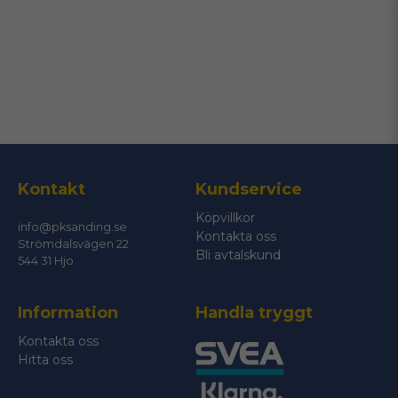
email
Mejladress
Ja, ni får publicera min fråga
Kontakt
Kundservice
Köpvillkor
info@pksanding.se
Kontakta oss
Strömdalsvägen 22
Bli avtalskund
544 31 Hjo
Information
Handla tryggt
Skicka fråga
Kontakta oss
Hitta oss