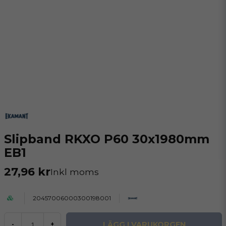
Slipband RKXO P60 30x1980mm
EB1
27,96 kr
Inkl moms
20457006000300198001
LÄGG I VARUKORGEN
-
+