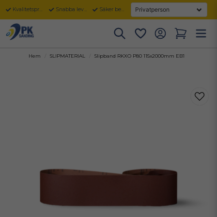
Kvalitetsprodukter
Snabba leveranser
Säker betalning
Hem
SLIPMATERIAL
Slipband RKXO P80 115x2000mm EB1