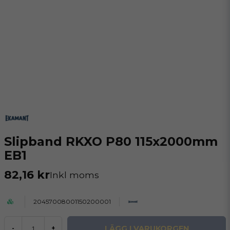
Slipband RKXO P80 115x2000mm
EB1
82,16 kr
Inkl moms
20457008001150200001
LÄGG I VARUKORGEN
-
+