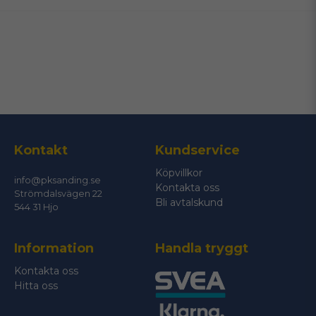
email
Mejladress
Ja, ni får publicera min fråga
Kontakt
Kundservice
Köpvillkor
info@pksanding.se
Kontakta oss
Strömdalsvägen 22
Bli avtalskund
544 31 Hjo
Information
Handla tryggt
Skicka fråga
Kontakta oss
Hitta oss