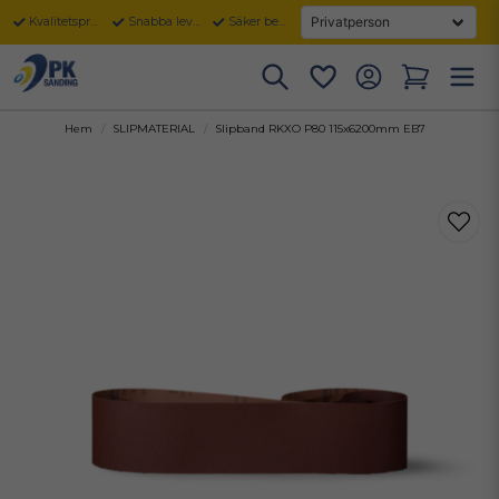
Kvalitetsprodukter
Snabba leveranser
Säker betalning
Hem
SLIPMATERIAL
Slipband RKXO P80 115x6200mm EB7