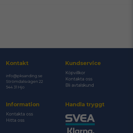
email
Mejladress
Ja, ni får publicera min fråga
Kontakt
Kundservice
Köpvillkor
info@pksanding.se
Kontakta oss
Strömdalsvägen 22
Bli avtalskund
544 31 Hjo
Information
Handla tryggt
Skicka fråga
Kontakta oss
Hitta oss