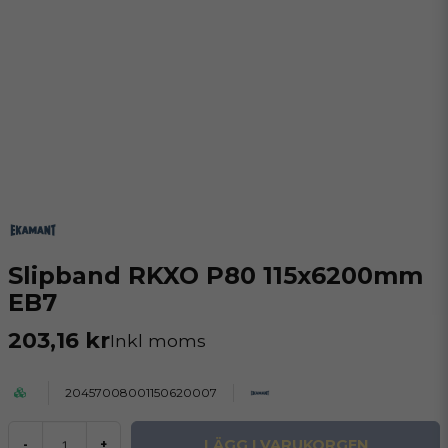
Slipband RKXO P80 115x6200mm
EB7
203,16 kr
Inkl moms
20457008001150620007
LÄGG I VARUKORGEN
-
+