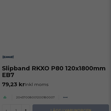
Slipband RKXO P80 120x1800mm
EB7
79,23 kr
Inkl moms
20457008001200180007
LÄGG I VARUKORGEN
-
+