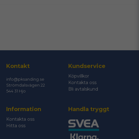
email
Mejladress
Ja, ni får publicera min fråga
Kontakt
Kundservice
Köpvillkor
info@pksanding.se
Kontakta oss
Strömdalsvägen 22
Bli avtalskund
544 31 Hjo
Information
Handla tryggt
Skicka fråga
Kontakta oss
Hitta oss