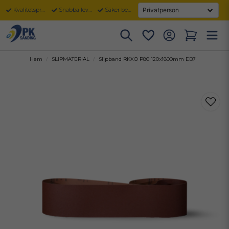
Kvalitetsprodukter
Snabba leveranser
Säker betalning
Hem
SLIPMATERIAL
Slipband RKXO P80 120x1800mm EB7