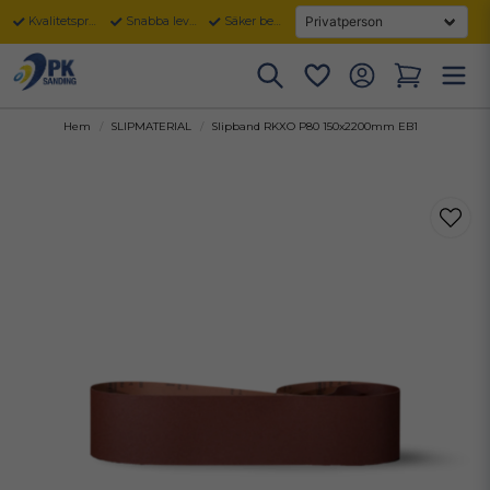
Kvalitetsprodukter
Snabba leveranser
Säker betalning
Hem
SLIPMATERIAL
Slipband RKXO P80 150x2200mm EB1