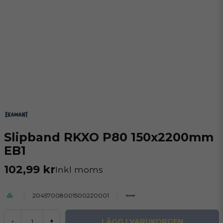
Slipband RKXO P80 150x2200mm
EB1
102,99 kr
Inkl moms
20457008001500220001
LÄGG I VARUKORGEN
-
+