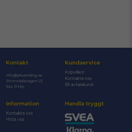
email
Mejladress
Ja, ni får publicera min fråga
Kontakt
Kundservice
Köpvillkor
info@pksanding.se
Kontakta oss
Strömdalsvägen 22
Bli avtalskund
544 31 Hjo
Information
Handla tryggt
Skicka fråga
Kontakta oss
Hitta oss