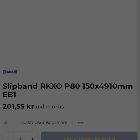
Slipband RKXO P80 150x4910mm
EB1
201,55 kr
Inkl moms
20457008001500491001
LÄGG I VARUKORGEN
-
+