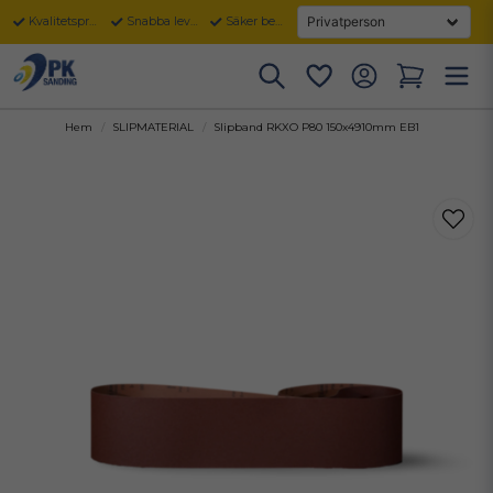
Kvalitetsprodukter
Snabba leveranser
Säker betalning
Hem
SLIPMATERIAL
Slipband RKXO P80 150x4910mm EB1