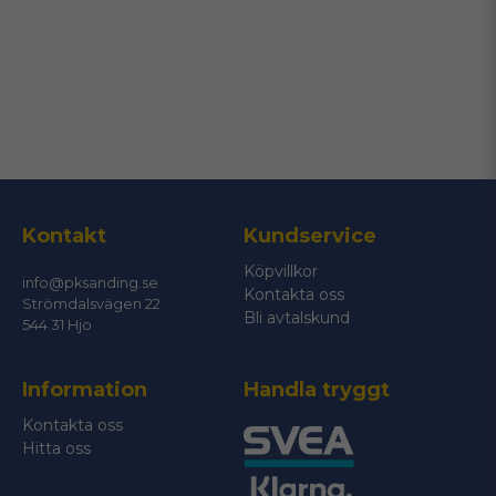
email
Mejladress
Ja, ni får publicera min fråga
Kontakt
Kundservice
Köpvillkor
info@pksanding.se
Kontakta oss
Strömdalsvägen 22
Bli avtalskund
544 31 Hjo
Information
Handla tryggt
Skicka fråga
Kontakta oss
Hitta oss