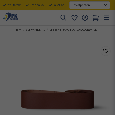
Kvalitetsprodukter
Snabba leveranser
Säker betalning
Hem
SLIPMATERIAL
Slipband RKXO P80 150x6620mm EB1